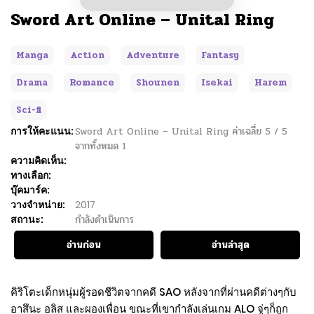
Sword Art Online – Unital Ring
Manga
Action
Adventure
Fantasy
Drama
Romance
Shounen
Isekai
Harem
Sci-fi
การให้คะแนน:
Sword Art Online – Unital Ring
ค่าเฉลี่ย
5
/
5
จากทั้งหมด
1
ความคิดเห็น:
ทางเลือก:
บุ๊คมาร์ค:
วางจำหน่าย:
2017
สถานะ:
กำลังดำเนินการ
อ่านก่อน
อ่านล่าสุด
คิริโตะเด็กหนุ่มผู้รอดชีวิตจากคดี SAO หลังจากที่ผ่านคดีต่างๆกับ
อาสึนะ อลิส และผองเพื่อน ขณะที่เขากำลังเล่นเกม ALO จู่ๆก็ถูก