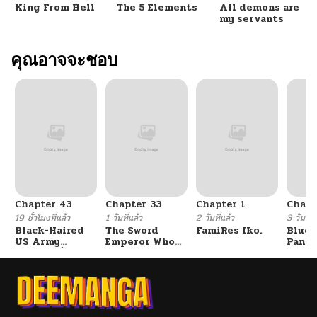
King From Hell
The 5 Elements
All demons are
my servants
คุณอาจจะชอบ
Chapter 43
Chapter 33
Chapter 1
Chapt
19 ชั่วโมงที่แล้ว
1 วันที่แล้ว
2 วันที่แล้ว
3 วันที่แ
Black-Haired
The Sword
FamiRes Iko.
Blue 
US Army
Emperor Who
Pand
General ย้อนเวลา
Surpasses His
Vacat
มาเป็นจอมพลสหรัฐ
Previous Life
Hayas
จักรพรรดิเทพดาบ
ผงาดเหนือชาติภพ