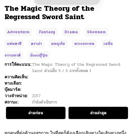
The Magic Theory of the
Regressed Sword Saint
Adventure
Fantasy
Drama
Shounen
แฟนตาซี
ดราม่า
ผจญภัย
พระเอกเทพ
เหนือ
ธรรมชาติ
มังงะญี่ปุ่น
การให้คะแนน:
The Magic Theory of the Regressed Sword
Saint
ค่าเฉลี่ย
5
/
5
จากทั้งหมด
1
ความคิดเห็น:
ทางเลือก:
บุ๊คมาร์ค:
วางจำหน่าย:
2017
สถานะ:
กำลังดำเนินการ
อ่านก่อน
อ่านล่าสุด
ทุกคนที่ต่อต้านอสูรกาย ในที่สุดก็ต้องเลือกเส้นทางใดเส้นทางหนึ่ง