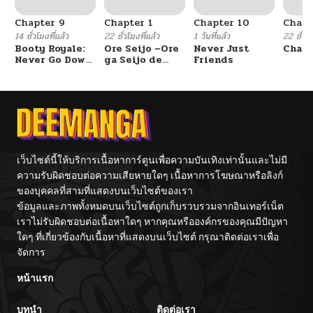
Chapter 9
Chapter 1
Chapter 10
Chapt
ตอนที่ 5
02/13/2026
14 ชั่วโมงที่แล้ว
22 ชั่วโมงที่แล้ว
1 วันที่แล้ว
22 ชั่วโม
Booty Royale:
Ore Seijo ~Ore
Never Just
Chang
Never Go Down
ga Seijo de
Friends
ตอนที่ 4
02/10/2026
Without A
Omae Akuyaku
Fight!
Reijou Saikyou
Tag Otome
Game Kanzen
ตอนที่ 3
02/07/2026
Kouryaku
Itashimasu wa~
ตอนที่ 2
01/29/2026
เว็บไซต์นี้ให้บริการเนื้อหาการ์ตูนเพื่อความบันเทิงเท่านั้นและไม่มี
ความรับผิดชอบต่อความเสียหายใดๆ เนื้อหาการโฆษณาหรือลิงก์
ตอนที่ 1
01/29/2026
ของบุคคลที่สามที่แสดงบนเว็บไซต์ของเรา
ข้อมูลและภาพทั้งหมดบนเว็บไซต์ถูกเก็บรวบรวมจากอินเทอร์เน็ต
เราไม่รับผิดชอบต่อเนื้อหาใดๆ หากคุณหรือองค์กรของคุณมีปัญหา
ใดๆ ที่เกี่ยวข้องกับเนื้อหาที่แสดงบนเว็บไซต์ กรุณาติดต่อเราเพื่อ
จัดการ
หน้าแรก
บทนำ
ติดต่อเรา