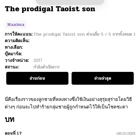
The prodigal Taoist son
Manhua
การให้คะแนน:
The prodigal Taoist son
ค่าเฉลี่ย
5
/
5
จากทั้งหมด
1
ความคิดเห็น:
ทางเลือก:
บุ๊คมาร์ค:
วางจำหน่าย:
2017
สถานะ:
กำลังดำเนินการ
อ่านก่อน
อ่านล่าสุด
นี่คือเรื่องราวของลูกชายที่หลงทางซึ่งใช้เงินอย่างสุรุ่ยสุร่ายโดยวิธี
ต่างๆ ก่อนจะไปทำร้ายกลุ่มชายผู้ถูกกำหนดไว้ให้เป็นโชคชะตา
บท
ตอนที่ 17
08/21/2025