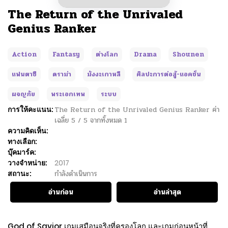
The Return of the Unrivaled
Genius Ranker
Action
Fantasy
ต่างโลก
Drama
Shounen
แฟนตาซี
ดราม่า
มังงะเกาหลี
ศิลปะการต่อสู้-แอคชั่น
ผจญภัย
พระเอกเทพ
ระบบ
การให้คะแนน:
The Return of the Unrivaled Genius Ranker
ค่า
เฉลี่ย
5
/
5
จากทั้งหมด
1
ความคิดเห็น:
ทางเลือก:
บุ๊คมาร์ค:
วางจำหน่าย:
2017
สถานะ:
กำลังดำเนินการ
อ่านก่อน
อ่านล่าสุด
God of Savior เกมเสมือนจริงที่ครองโลก และเกมก่อนหน้าที่