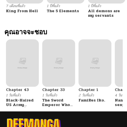
7 เดือนที่แล้ว
1 ปีที่แล้ว
1 ปีที่แล้ว
King From Hell
The 5 Elements
All demons are
ตอนที่ 7
04/03/2026
my servants
ตอนที่ 6
คุณอาจจะชอบ
04/03/2026
ตอนที่ 5
04/03/2026
ตอนที่ 4
04/03/2026
ตอนที่ 3
04/03/2026
Chapter 43
Chapter 33
Chapter 1
Chapt
ตอนที่ 2
04/03/2026
1 วันที่แล้ว
1 วันที่แล้ว
2 วันที่แล้ว
4 วันที่แ
Black-Haired
The Sword
FamiRes Iko.
Nanaf
US Army
Emperor Who
senpa
ตอนที่ 1
04/03/2026
General ย้อนเวลา
Surpasses His
Tetsu
มาเป็นจอมพลสหรัฐ
Previous Life
จักรพรรดิเทพดาบ
ผงาดเหนือชาติภพ