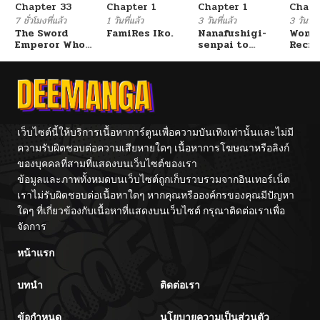
Chapter 33
Chapter 1
Chapter 1
Chapt
ตอนที่ 47
02/07/2026
7 ชั่วโมงที่แล้ว
1 วันที่แล้ว
3 วันที่แล้ว
3 วันที่แ
The Sword
FamiRes Iko.
Nanafushigi-
Wome
Emperor Who
senpai to
Recru
ตอนที่ 46
02/07/2026
Surpasses His
Tetsujin-kun
Train
Previous Life
Cente
จักรพรรดิเทพดาบ
ผงาดเหนือชาติภพ
ตอนที่ 45
02/07/2026
ตอนที่ 44
02/07/2026
เว็บไซต์นี้ให้บริการเนื้อหาการ์ตูนเพื่อความบันเทิงเท่านั้นและไม่มี
ความรับผิดชอบต่อความเสียหายใดๆ เนื้อหาการโฆษณาหรือลิงก์
ของบุคคลที่สามที่แสดงบนเว็บไซต์ของเรา
ตอนที่ 43
02/07/2026
ข้อมูลและภาพทั้งหมดบนเว็บไซต์ถูกเก็บรวบรวมจากอินเทอร์เน็ต
เราไม่รับผิดชอบต่อเนื้อหาใดๆ หากคุณหรือองค์กรของคุณมีปัญหา
ตอนที่ 42
11/13/2025
ใดๆ ที่เกี่ยวข้องกับเนื้อหาที่แสดงบนเว็บไซต์ กรุณาติดต่อเราเพื่อ
จัดการ
ตอนที่ 41
11/06/2025
หน้าแรก
บทนำ
ติดต่อเรา
ตอนที่ 40
10/30/2025
ข้อกำหนด
นโยบายความเป็นส่วนตัว