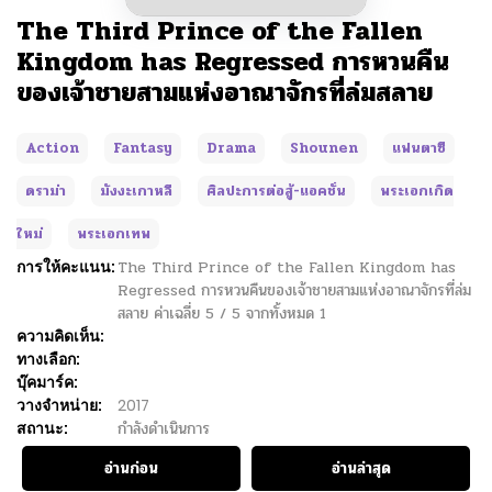
The Third Prince of the Fallen
Kingdom has Regressed การหวนคืน
ของเจ้าชายสามแห่งอาณาจักรที่ล่มสลาย
Action
Fantasy
Drama
Shounen
แฟนตาซี
ดราม่า
มังงะเกาหลี
ศิลปะการต่อสู้-แอคชั่น
พระเอกเกิด
ใหม่
พระเอกเทพ
การให้คะแนน:
The Third Prince of the Fallen Kingdom has
Regressed การหวนคืนของเจ้าชายสามแห่งอาณาจักรที่ล่ม
สลาย
ค่าเฉลี่ย
5
/
5
จากทั้งหมด
1
ความคิดเห็น:
ทางเลือก:
บุ๊คมาร์ค:
วางจำหน่าย:
2017
สถานะ:
กำลังดำเนินการ
อ่านก่อน
อ่านล่าสุด