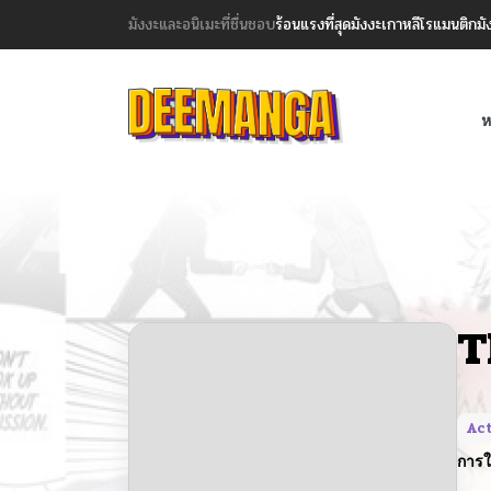
มังงะและอนิเมะที่ชื่นชอบ
ร้อนแรงที่สุด
มังงะเกาหลี
โรแมนติก
มั
ห
T
Ac
การใ