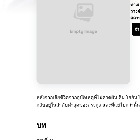
ทางเ
วางจ
สถา
อ่
หลังจากเสียชีวิตจากอุบัติเหตุที่ไม่คาดฝัน คิม โยฮั
กลับอยู่ในลำดับต่ำสุดของตระกูล และที่แย่ไปกว่านั้
บท