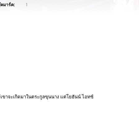
ุ๊คมาร์ค:
1
งแม้เขาจะเกิดมาในตระกูลขุนนาง แต่โยฮันน์ ไอทซ์