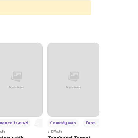
+4
+4
+3
ance โรแมนซ์
Adult ผู้ใหญ่
Comedy ตลก
Fantasy แฟนตาซี
แล้ว
1 ปีที่แล้ว
ying with
Tenchura! Tensei