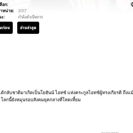
ลือก:
บ
ำหน่าย:
2017
นะ:
กำลังดำเนินการ
านก่อน
อ่านล่าสุด
น ได้กลับชาติมาเกิดเป็นโยฮันน์ ไอทซ์ แห่งตระกูลไอทซ์ผู้ทรงเกียรติ ถึ
น โลกนี้ยังหมุนรอบสังคมยุคกลางที่โหดเหี้ยม