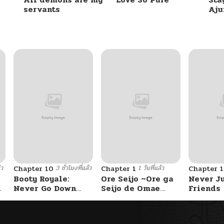
servants
Aj
05/19/2026
05/19/2026
05/19/2026
05/19/2026
05/19/2026
้ว
3 ชั่วโมงที่แล้ว
1 วันที่แล้ว
Chapter 10
Chapter 1
Chapter 
05/19/2026
Booty Royale:
Ore Seijo ~Ore ga
Never J
Never Go Down
Seijo de Omae
Friends
Without A Fight!
Akuyaku Reijou
05/19/2026
Saikyou Tag
Otome Game