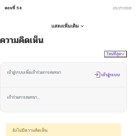
ตอนที่ 54
05/27/2026
ตอนที่ 53
05/27/2026
แสดงเพิ่มเติม
ความคิดเห็น
ตอนที่ 52
05/27/2026
ใหม่ที่สุด
ไม่มีความคิดเห็น
จัดเรียงตาม
ตอนที่ 51
05/27/2026
เข้าสู่ระบบเพื่อเข้าร่วมการสนทนา
ตอนที่ 50
เข้าสู่ระบบ
05/27/2026
ตอนที่ 49
05/27/2026
เข้าร่วมการสนทนา...
ตอนที่ 48
05/27/2026
ตอนที่ 47
05/27/2026
ยังไม่มีความคิดเห็น