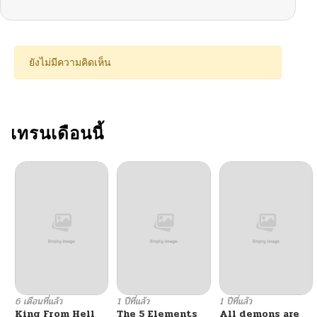
ตอนที่ 38
06/04/2026
ตอนที่ 37
06/03/2026
ยังไม่มีความคิดเห็น
ตอนที่ 36
05/31/2026
ตอนที่ 35
เทรนเดือนนี้
05/27/2026
ตอนที่ 34
05/27/2026
ตอนที่ 33
05/21/2026
ตอนที่ 32
05/16/2026
ตอนที่ 31
11/16/2024
6 เดือนที่แล้ว
1 ปีที่แล้ว
1 ปีที่แล้ว
King From Hell
The 5 Elements
All demons are