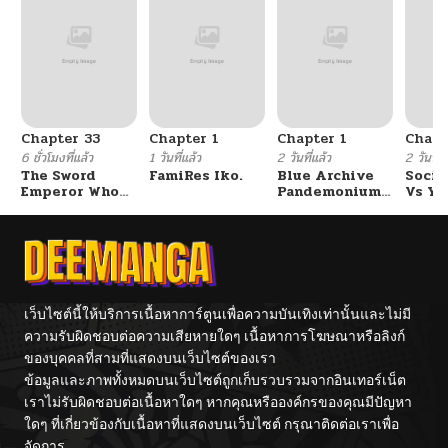
ตอนที่ 191
02/17/2026
ตอนที่ 190
02/10/2026
Chapter 33
Chapter 1
Chapter 1
Chapt
ตอนที่ 189
02/10/2026
6 ชั่วโมงที่แล้ว
1 วันที่แล้ว
2 วันที่แล้ว
2 วันที่แ
The Sword
FamiRes Iko.
Blue Archive
Socia
Emperor Who
Pandemonium
Vs Yu
ตอนที่ 188
02/08/2026
Surpasses His
Vacation By
Previous Life
Hayashiya
จักรพรรดิเทพดาบ
ผงาดเหนือชาติภพ
ตอนที่ 187
02/08/2026
ตอนที่ 186
02/08/2026
เว็บไซต์นี้ให้บริการเนื้อหาการ์ตูนเพื่อความบันเทิงเท่านั้นและไม่มี
ความรับผิดชอบต่อความเสียหายใดๆ เนื้อหาการโฆษณาหรือลิงก์
ของบุคคลที่สามที่แสดงบนเว็บไซต์ของเรา
ตอนที่ 185
02/08/2026
ข้อมูลและภาพทั้งหมดบนเว็บไซต์ถูกเก็บรวบรวมจากอินเทอร์เน็ต
เราไม่รับผิดชอบต่อเนื้อหาใดๆ หากคุณหรือองค์กรของคุณมีปัญหา
ตอนที่ 184
01/29/2026
ใดๆ ที่เกี่ยวข้องกับเนื้อหาที่แสดงบนเว็บไซต์ กรุณาติดต่อเราเพื่อ
จัดการ