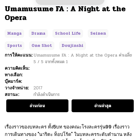
Umamusume FA : A Night at the
Opera
Manga
Drama
School Life
Seinen
Sports
One Shot
Doujinshi
การให้คะแนน:
Umamusume FA : A Night at the Opera
ค่าเฉลี่ย
5
/
5
จากทั้งหมด
1
ความคิดเห็น:
ทางเลือก:
บุ๊คมาร์ค:
วางจำหน่าย:
2017
สถานะ:
กำลังดำเนินการ
อ่านก่อน
อ่านล่าสุด
เรื่องราวของบทละคร ทั้ง5บท ของคณะโรงละครรุ่น99 เรื่องราว
การเดินทางของ “นาริตะ ท็อปโร้ด” ในบทละครระดับตำนาน หลัง