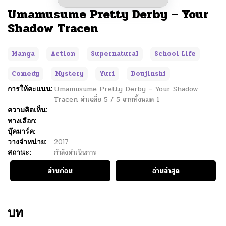
Umamusume Pretty Derby – Your
Shadow Tracen
Manga
Action
Supernatural
School Life
Comedy
Mystery
Yuri
Doujinshi
การให้คะแนน:
Umamusume Pretty Derby – Your Shadow
Tracen
ค่าเฉลี่ย
5
/
5
จากทั้งหมด
1
ความคิดเห็น:
ทางเลือก:
บุ๊คมาร์ค:
วางจำหน่าย:
2017
สถานะ:
กำลังดำเนินการ
อ่านก่อน
อ่านล่าสุด
บท