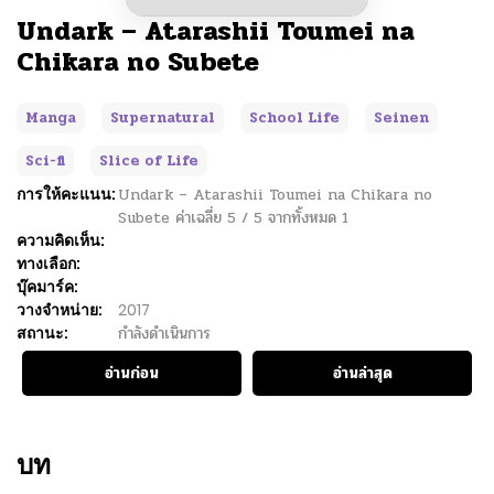
Undark – Atarashii Toumei na
Chikara no Subete
Manga
Supernatural
School Life
Seinen
Sci-fi
Slice of Life
การให้คะแนน:
Undark – Atarashii Toumei na Chikara no
Subete
ค่าเฉลี่ย
5
/
5
จากทั้งหมด
1
ความคิดเห็น:
ทางเลือก:
บุ๊คมาร์ค:
วางจำหน่าย:
2017
สถานะ:
กำลังดำเนินการ
อ่านก่อน
อ่านล่าสุด
บท