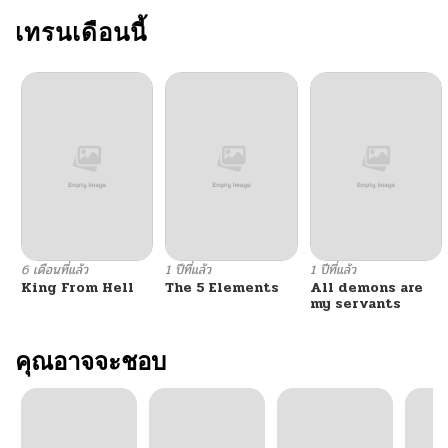
ตอนที่ 48
เทรนเดือนนี้
10/22/2025
ตอนที่ 47
10/16/2025
ตอนที่ 46
10/03/2025
ตอนที่ 45
09/24/2025
ตอนที่ 44
09/24/2025
6 เดือนที่แล้ว
1 ปีที่แล้ว
1 ปีที่แล้ว
King From Hell
The 5 Elements
All demons are
ตอนที่ 43
08/28/2025
my servants
ตอนที่ 42
คุณอาจจะชอบ
08/16/2025
ตอนที่ 41
07/25/2025