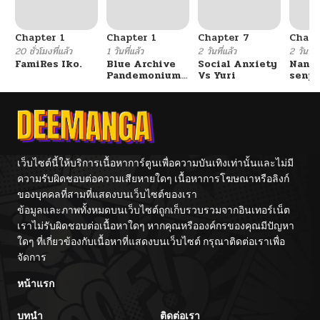
Chapter 1
Chapter 1
Chapter 7
Chapt
20 ชั่วโมงที่แล้ว
1 วันที่แล้ว
2 วันที่แล้ว
2 วันที่แ
FamiRes Iko.
Blue Archive
Social Anxiety
Nanaf
Pandemonium
Vs Yuri
senpa
Vacation By
Tetsu
Hayashiya
เว็บไซต์นี้ให้บริการเนื้อหาการ์ตูนเพื่อความบันเทิงเท่านั้นและไม่มี
ความรับผิดชอบต่อความเสียหายใดๆ เนื้อหาการโฆษณาหรือลิงก์
ของบุคคลที่สามที่แสดงบนเว็บไซต์ของเรา
ข้อมูลและภาพทั้งหมดบนเว็บไซต์ถูกเก็บรวบรวมจากอินเทอร์เน็ต
เราไม่รับผิดชอบต่อเนื้อหาใดๆ หากคุณหรือองค์กรของคุณมีปัญหา
ใดๆ ที่เกี่ยวข้องกับเนื้อหาที่แสดงบนเว็บไซต์ กรุณาติดต่อเราเพื่อ
จัดการ
หน้าแรก
บทนำ
ติดต่อเรา