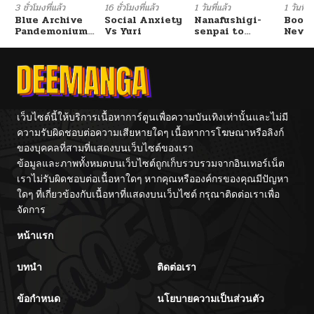
3 ชั่วโมงที่แล้ว
16 ชั่วโมงที่แล้ว
1 วันที่แล้ว
1 วันที่แ
Blue Archive
Social Anxiety
Nanafushigi-
Booty
Pandemonium
Vs Yuri
senpai to
Never
Vacation By
Tetsujin-kun
With
Hayashiya
Fight
เว็บไซต์นี้ให้บริการเนื้อหาการ์ตูนเพื่อความบันเทิงเท่านั้นและไม่มี
ความรับผิดชอบต่อความเสียหายใดๆ เนื้อหาการโฆษณาหรือลิงก์
ของบุคคลที่สามที่แสดงบนเว็บไซต์ของเรา
ข้อมูลและภาพทั้งหมดบนเว็บไซต์ถูกเก็บรวบรวมจากอินเทอร์เน็ต
เราไม่รับผิดชอบต่อเนื้อหาใดๆ หากคุณหรือองค์กรของคุณมีปัญหา
ใดๆ ที่เกี่ยวข้องกับเนื้อหาที่แสดงบนเว็บไซต์ กรุณาติดต่อเราเพื่อ
จัดการ
หน้าแรก
บทนำ
ติดต่อเรา
ข้อกำหนด
นโยบายความเป็นส่วนตัว