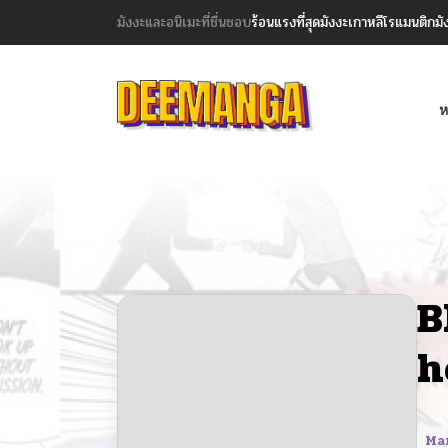
มังงะและอนิเมะที่ชื่นชอบ
ร้อนแรงที่สุด
มังงะเกาหลี
โรแมนติก
มั
ห
B
h
Ma