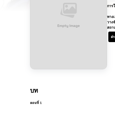
การใ
ทางเ
วางจ
สถา
อ่
บท
ตอนที่ 1