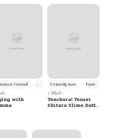
+4
+4
+3
ance โรแมนซ์
Adult ผู้ใหญ่
Comedy ตลก
Fantasy แฟนตาซี
แล้ว
1 ปีที่แล้ว
ying with
Tenchura! Tensei
umma
Shitara Slime Datta
Ken