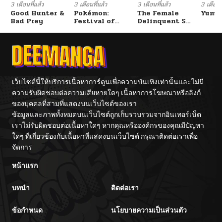
3 เดือนที่แล้ว
3 เดือนที่แล้ว
3 เดือนที่แล้ว
3 เดือนที
Good Hunter &
Pokémon:
The Female
Yumik
Bad Prey
Festival of
Delinquent Set
Champions
Her Eyes On Me
เว็บไซต์นี้ให้บริการเนื้อหาการ์ตูนเพื่อความบันเทิงเท่านั้นและไม่มี
ความรับผิดชอบต่อความเสียหายใดๆ เนื้อหาการโฆษณาหรือลิงก์
ของบุคคลที่สามที่แสดงบนเว็บไซต์ของเรา
ข้อมูลและภาพทั้งหมดบนเว็บไซต์ถูกเก็บรวบรวมจากอินเทอร์เน็ต
เราไม่รับผิดชอบต่อเนื้อหาใดๆ หากคุณหรือองค์กรของคุณมีปัญหา
ใดๆ ที่เกี่ยวข้องกับเนื้อหาที่แสดงบนเว็บไซต์ กรุณาติดต่อเราเพื่อ
จัดการ
หน้าแรก
บทนำ
ติดต่อเรา
ข้อกำหนด
นโยบายความเป็นส่วนตัว