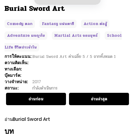
Burial Sword Art
Comedy ตลก
Fantasy แฟนตาซี
Action ต่อสู้
Adventure ผจญภัย
Martial Arts จอมยุทธ์
School
Life ชีวิตประจำวัน
การให้คะแนน:
Burial Sword Art
ค่าเฉลี่ย
5
/
5
จากทั้งหมด
1
ความคิดเห็น:
ทางเลือก:
บุ๊คมาร์ค:
วางจำหน่าย:
2017
สถานะ:
กำลังดำเนินการ
อ่านก่อน
อ่านล่าสุด
อ่านBurial Sword Art
บท