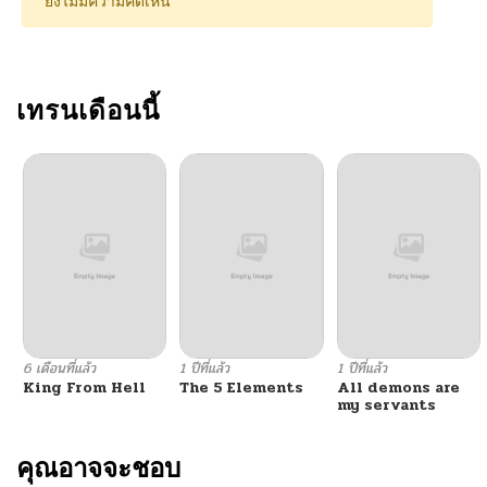
ยังไม่มีความคิดเห็น
ตอนที่ 20.2
10/04/2025
ตอนที่ 20.1
เทรนเดือนนี้
09/20/2025
ตอนที่ 19.2
09/08/2025
ตอนที่ 19.1
08/17/2025
ตอนที่ 18.2
07/20/2025
ตอนที่ 18.1
07/05/2025
6 เดือนที่แล้ว
1 ปีที่แล้ว
1 ปีที่แล้ว
King From Hell
The 5 Elements
All demons are
ตอนที่ 17.2
06/07/2025
my servants
ตอนที่ 17.1
คุณอาจจะชอบ
05/24/2025