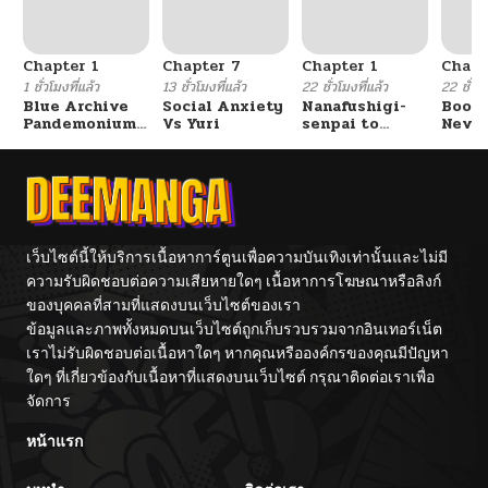
Chapter 1
Chapter 7
Chapter 1
Chapt
1 ชั่วโมงที่แล้ว
13 ชั่วโมงที่แล้ว
22 ชั่วโมงที่แล้ว
22 ชั่วโม
Blue Archive
Social Anxiety
Nanafushigi-
Booty
Pandemonium
Vs Yuri
senpai to
Never
Vacation By
Tetsujin-kun
With
Hayashiya
Fight
เว็บไซต์นี้ให้บริการเนื้อหาการ์ตูนเพื่อความบันเทิงเท่านั้นและไม่มี
ความรับผิดชอบต่อความเสียหายใดๆ เนื้อหาการโฆษณาหรือลิงก์
ของบุคคลที่สามที่แสดงบนเว็บไซต์ของเรา
ข้อมูลและภาพทั้งหมดบนเว็บไซต์ถูกเก็บรวบรวมจากอินเทอร์เน็ต
เราไม่รับผิดชอบต่อเนื้อหาใดๆ หากคุณหรือองค์กรของคุณมีปัญหา
ใดๆ ที่เกี่ยวข้องกับเนื้อหาที่แสดงบนเว็บไซต์ กรุณาติดต่อเราเพื่อ
จัดการ
หน้าแรก