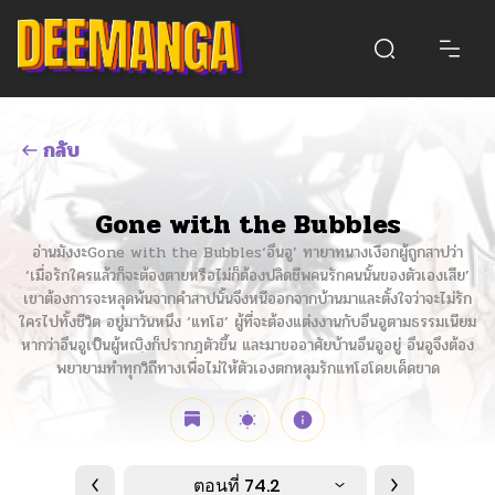
กลับ
Gone with the Bubbles
อ่านมังงะGone with the Bubbles‘อึนอู’ ทายาทนางเงือกผู้ถูกสาปว่า
‘เมื่อรักใครแล้วก็จะต้องตายหรือไม่ก็ต้องปลิดชีพคนรักคนนั้นของตัวเองเสีย’
เขาต้องการจะหลุดพ้นจากคำสาปนั้นจึงหนีออกจากบ้านมาและตั้งใจว่าจะไม่รัก
ใครไปทั้งชีวิต อยู่มาวันหนึง ‘แทโฮ’ ผู้ที่จะต้องแต่งงานกับอึนอูตามธรรมเนียม
หากว่าอึนอูเป็นผู้หญฺิงก็ปรากฎตัวขึ้น และมาขออาศัยบ้านอึนอูอยู่ อึนอูจึงต้อง
พยายามทำทุกวิถีทางเพื่อไม่ให้ตัวเองตกหลุมรักแทโฮโดยเด็ดขาด
ตอนที่ 74.2