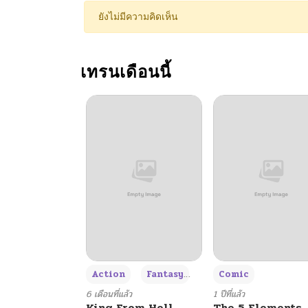
ตอนที่ 46
ยังไม่มีความคิดเห็น
ตอนที่ 45
เทรนเดือนนี้
ตอนที่ 44
ตอนที่ 43
ตอนที่ 42
ตอนที่ 41
ตอนที่ 40
+3
Action
Fantasy
Comic
ตอนที่ 39
6 เดือนที่แล้ว
1 ปีที่แล้ว
King From Hell
The 5 Elements