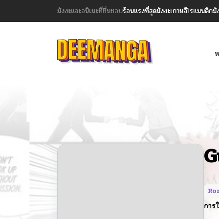
มังงะและอนิเมะที่ชื่นชอบ
ร้อนแรงที่สุด
มังงะเกาหลี
โรแมนติก
มั
ห
G
Rom
การใ