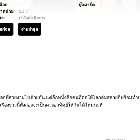
ลือก:
บุ๊คมาร์ค:
ำหน่าย:
2017
นะ:
กำลังดำเนินการ
านก่อน
อ่านล่าสุด
ลกที่สวยงามไปด้วยกัน แต่อีกหนึ่งคือคนที่ต่อให้โลกล่มสลายก็พร้อมทำ
เรื่องราวนี้ทั้งสองจะเป็นดวงอาทิตย์ให้กันได้ไหมนะ?