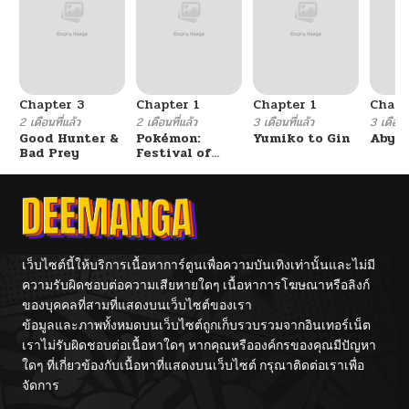
Chapter 3
Chapter 1
Chapter 1
Chapt
2 เดือนที่แล้ว
2 เดือนที่แล้ว
3 เดือนที่แล้ว
3 เดือนที
Good Hunter &
Pokémon:
Yumiko to Gin
Abys
Bad Prey
Festival of
Champions
เว็บไซต์นี้ให้บริการเนื้อหาการ์ตูนเพื่อความบันเทิงเท่านั้นและไม่มี
ความรับผิดชอบต่อความเสียหายใดๆ เนื้อหาการโฆษณาหรือลิงก์
ของบุคคลที่สามที่แสดงบนเว็บไซต์ของเรา
ข้อมูลและภาพทั้งหมดบนเว็บไซต์ถูกเก็บรวบรวมจากอินเทอร์เน็ต
เราไม่รับผิดชอบต่อเนื้อหาใดๆ หากคุณหรือองค์กรของคุณมีปัญหา
ใดๆ ที่เกี่ยวข้องกับเนื้อหาที่แสดงบนเว็บไซต์ กรุณาติดต่อเราเพื่อ
จัดการ