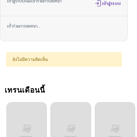
เข้าสู่ระบบเพื่อเข้าร่วมการสนทนา
ตอนที่ 26
เข้าสู่ระบบ
03/15/2026
ตอนที่ 25
03/07/2026
เข้าร่วมการสนทนา...
ตอนที่ 24
03/04/2026
ตอนที่ 23
03/04/2026
ยังไม่มีความคิดเห็น
ตอนที่ 22
02/14/2026
ตอนที่ 21
เทรนเดือนนี้
02/14/2026
ตอนที่ 20
02/14/2026
ตอนที่ 19
02/14/2026