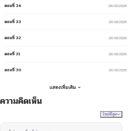
ตอนที่ 34
06/20/2026
ตอนที่ 33
05/18/2026
ตอนที่ 32
05/18/2026
ตอนที่ 31
05/18/2026
ตอนที่ 30
05/18/2026
ตอนที่ 29
05/18/2026
แสดงเพิ่มเติม
ความคิดเห็น
ตอนที่ 28
03/28/2026
ใหม่ที่สุด
ไม่มีความคิดเห็น
จัดเรียงตาม
ตอนที่ 27
03/21/2026