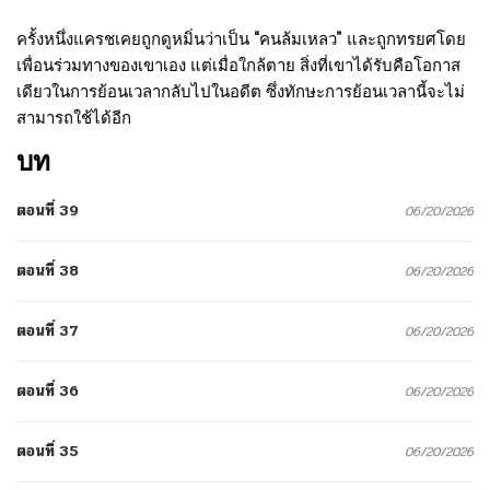
ครั้งหนึ่งแครชเคยถูกดูหมิ่นว่าเป็น “คนล้มเหลว” และถูกทรยศโดย
เพื่อนร่วมทางของเขาเอง แต่เมื่อใกล้ตาย สิ่งที่เขาได้รับคือโอกาส
เดียวในการย้อนเวลากลับไปในอดีต ซึ่งทักษะการย้อนเวลานี้จะไม่
สามารถใช้ได้อีก
บท
ตอนที่ 39
06/20/2026
ตอนที่ 38
06/20/2026
ตอนที่ 37
06/20/2026
ตอนที่ 36
06/20/2026
ตอนที่ 35
06/20/2026