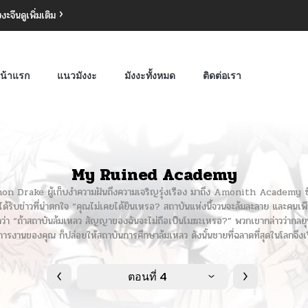
งงะจีน
ดูเพิ่มเติม
น้าแรก
แนวมังงะ
มังงะทั้งหมด
ติดต่อเรา
My Ruined Academy
ake ผู้เก็บงำความฝันถึงความเจริญรุ่งเรือง มาถึง Amonith Academy ซึ่งมี
ด้รับข่าวที่น่าตกใจ “คุณไม่เคยได้ยินเหรอ? สถาบันแห่งนี้จวนจะล้มละลาย และคนเพ
ดว่า “ถ้าสถาบันล้มเหลว สัญญาของฉันจะไม่ถือเป็นโมฆะเหรอ?” พวกเขากล่าวว่ากลยุ
การงานของคุณ ก็ปล่อยให้สถาบันการศึกษาล้มเหลว ดังนั้นชายที่ฉลาดที่สุดในโลกจึง
ตอนที่ 4