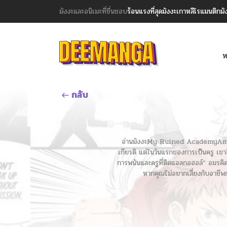
มังงะและอนิเมะที่ชื่นชอบ
ร้อนแรงที่สุด
มังงะเกาหลี
โรแมนติก
มั
ห
กลับ
อ่านมังงะMy Ruined AcademyAmon Dr
เกียรติ แต่ในวันแรกของการเป็นครู เขาไ
การพนันและครูที่ติดแอลกอฮอล์” อมรคิ
หากคุณไม่อยากเสี่ยงกับอาชีพ