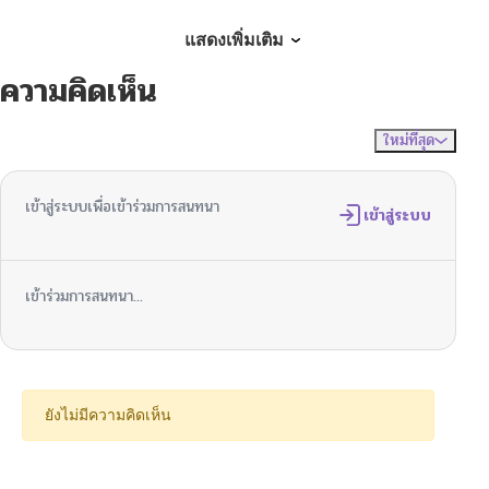
ตอนที่ 7
05/26/2026
แสดงเพิ่มเติม
ความคิดเห็น
ตอนที่ 6
05/10/2026
ใหม่ที่สุด
ไม่มีความคิดเห็น
จัดเรียงตาม
ตอนที่ 5
05/06/2026
เข้าสู่ระบบเพื่อเข้าร่วมการสนทนา
ตอนที่ 4
เข้าสู่ระบบ
05/06/2026
ตอนที่ 3
05/06/2026
เข้าร่วมการสนทนา...
ตอนที่ 2
05/06/2026
ตอนที่ 1
05/06/2026
ยังไม่มีความคิดเห็น