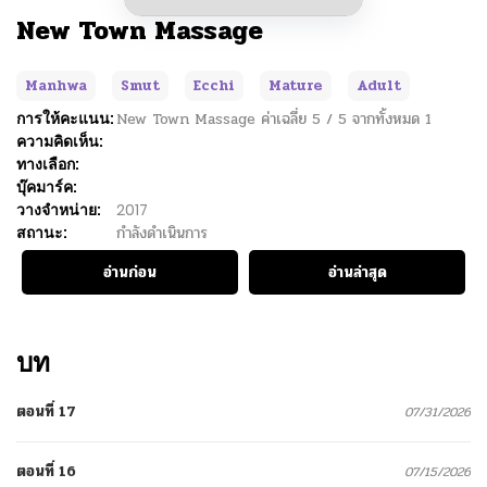
New Town Massage
Manhwa
Smut
Ecchi
Mature
Adult
การให้คะแนน:
New Town Massage
ค่าเฉลี่ย
5
/
5
จากทั้งหมด
1
ความคิดเห็น:
ทางเลือก:
บุ๊คมาร์ค:
วางจำหน่าย:
2017
สถานะ:
กำลังดำเนินการ
อ่านก่อน
อ่านล่าสุด
บท
ตอนที่ 17
07/31/2026
ตอนที่ 16
07/15/2026