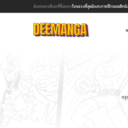
มังงะและอนิเมะที่ชื่นชอบ
ร้อนแรงที่สุด
มังงะเกาหลี
โรแมนติก
มั
ห
กรุ