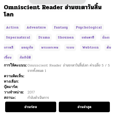
Omniscient Reader อ่านชะตาวันสิ้น
โลก
Action
Adventure
Fantasy
Psychological
Supernatural
Drama
Shounen
แฟนตาซี
มังงะ
เกาหลี
ผจญภัย
พระเอกเทพ
ระบบ
Webtoon
ดัน
เจี้ยน
ภัยภิบัติ
การให้คะแนน:
Omniscient Reader อ่านชะตาวันสิ้นโลก
ค่าเฉลี่ย
5
/
5
จากทั้งหมด
1
ความคิดเห็น:
ทางเลือก:
บุ๊คมาร์ค:
วางจำหน่าย:
2017
สถานะ:
กำลังดำเนินการ
อ่านก่อน
อ่านล่าสุด