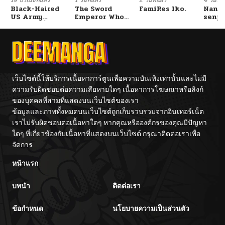
Black-Haired
The Sword
FamiRes Iko.
Nanaf
US Army
Emperor Who
senpa
ตอนที่ 133
06/02/2025
General ย้อนเวลา
Surpasses His
Tetsu
มาเป็นจอมพลสหรัฐ
Previous Life
จักรพรรดิเทพดาบ
ผงาดเหนือชาติภพ
ตอนที่ 132
05/28/2025
ตอนที่ 131
05/22/2025
เว็บไซต์นี้ให้บริการเนื้อหาการ์ตูนเพื่อความบันเทิงเท่านั้นและไม่มี
ความรับผิดชอบต่อความเสียหายใดๆ เนื้อหาการโฆษณาหรือลิงก์
ของบุคคลที่สามที่แสดงบนเว็บไซต์ของเรา
ตอนที่ 130
05/08/2025
ข้อมูลและภาพทั้งหมดบนเว็บไซต์ถูกเก็บรวบรวมจากอินเทอร์เน็ต
เราไม่รับผิดชอบต่อเนื้อหาใดๆ หากคุณหรือองค์กรของคุณมีปัญหา
ตอนที่ 129
05/08/2025
ใดๆ ที่เกี่ยวข้องกับเนื้อหาที่แสดงบนเว็บไซต์ กรุณาติดต่อเราเพื่อ
จัดการ
ตอนที่ 128
05/08/2025
หน้าแรก
บทนำ
ติดต่อเรา
ตอนที่ 127
05/08/2025
ข้อกำหนด
นโยบายความเป็นส่วนตัว
ตอนที่ 126
05/08/2025