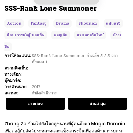
SSS-Rank Lone Summoner
Action
Fantasy
Drama
Shounen
แฟนตาซี
ศิลปะการต่อสู้-แอคชั่น
ผจญภัย
พระเอกเกิดใหม่
มังงะ
จีน
การให้คะแนน:
SSS-Rank Lone Summoner
ค่าเฉลี่ย
5
/
5
จาก
ทั้งหมด
1
ความคิดเห็น:
ทางเลือก:
บุ๊คมาร์ค:
วางจำหน่าย:
2017
สถานะ:
กำลังดำเนินการ
อ่านก่อน
อ่านล่าสุด
Zhang Ze ข้ามไปยังโลกคู่ขนานที่ผู้คนพึ่งพา Magic Domain
เพื่อต่อสู้กับสัตว์ประหลาดและแข็งแกร่งขึ้นเพื่อต่อต้านการบุกรุก