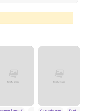
+4
+4
+3
ance โรแมนซ์
Adult ผู้ใหญ่
Comedy ตลก
Fantasy แฟนตาซี