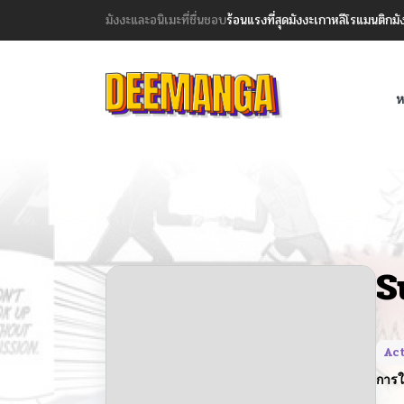
มังงะและอนิเมะที่ชื่นชอบ
ร้อนแรงที่สุด
มังงะเกาหลี
โรแมนติก
มั
ห
S
Act
การใ