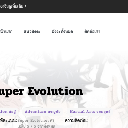
งงะจีน
ดูเพิ่มเติม
น้าแรก
แนวมังงะ
มังงะทั้งหมด
ติดต่อเรา
uper Evolution
ion ต่อสู้
Adventure ผจญภัย
Martial Arts จอมยุทธ์
ห้คะแนน:
Super Evolution
ค่า
ความคิดเห็น:
เฉลี่ย
5
/
5
จากทั้งหมด