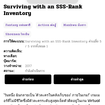
Surviving with an SSS-Rank
Inventory
Fantasy แฟนตาซี
Action ต่อสู้
Manhwa มังฮวา
Shounen โชเน็น
การให้คะแนน:
Surviving with an SSS-Rank Inventory
ค่าเฉลี่ย
5
/
5
จากทั้งหมด
1
ความคิดเห็น:
ทางเลือก:
บุ๊คมาร์ค:
วางจำหน่าย:
2017
สถานะ:
กำลังดำเนินการ
อ่านก่อน
อ่านล่าสุด
‘วันหนึ่ง ฉันกลายเป็น ‘ตัวละครในคลังเก็บของ’ ภายในเกม!’ เกมเม
อร์ที่ไม่มีชีวิตซึ่งมีตัวละครระดับสูงสุดเจ็ดตัวติดอยู่ในเกม Virtual