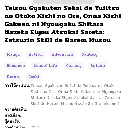
Teisou Gyakuten Sekai de Yuiitsu
no Otoko Kishi no Ore, Onna Kishi
Gakuen ni Nyuugaku Shitara
Nazeka Eiyou Atsukai Sareta:
Zetsurin Skill de Harem Musou
Manga
Action
Adventure
Fantasy
Romance
School Life
Comedy
Seinen
Harem
Ecchi
การให้คะแนน:
Teisou Gyakuten Sekai de Yuiitsu no Otoko
Kishi no Ore, Onna Kishi Gakuen ni Nyuugaku
Shitara Nazeka Eiyou Atsukai Sareta: Zetsurin
Skill de Harem Musou
ค่าเฉลี่ย
5
/
5
จากทั้งหมด
1
ความคิดเห็น:
ทางเลือก:
บุ๊คมาร์ค:
1
วางจำหน่าย:
2017