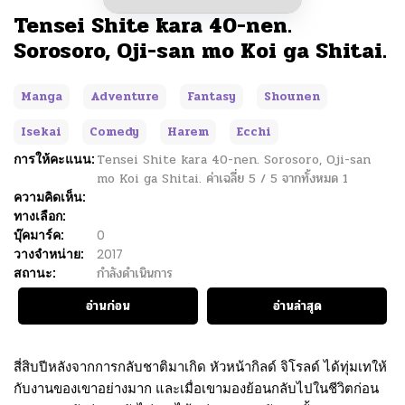
Tensei Shite kara 40-nen.
Sorosoro, Oji-san mo Koi ga Shitai.
Manga
Adventure
Fantasy
Shounen
Isekai
Comedy
Harem
Ecchi
การให้คะแนน:
Tensei Shite kara 40-nen. Sorosoro, Oji-san
mo Koi ga Shitai.
ค่าเฉลี่ย
5
/
5
จากทั้งหมด
1
ความคิดเห็น:
ทางเลือก:
บุ๊คมาร์ค:
0
วางจำหน่าย:
2017
สถานะ:
กำลังดำเนินการ
อ่านก่อน
อ่านล่าสุด
สี่สิบปีหลังจากการกลับชาติมาเกิด หัวหน้ากิลด์ จิโรลด์ ได้ทุ่มเทให้
กับงานของเขาอย่างมาก และเมื่อเขามองย้อนกลับไปในชีวิตก่อน