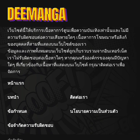
Previous Life
Hayashiya
จักรพรรดิเทพดาบ
ผงาดเหนือชาติภพ
ตอนที่ 15
02/15/2026
ตอนที่ 14
02/15/2026
เว็บไซต์นี้ให้บริการเนื้อหาการ์ตูนเพื่อความบันเทิงเท่านั้นและไม่มี
ความรับผิดชอบต่อความเสียหายใดๆ เนื้อหาการโฆษณาหรือลิงก์
ของบุคคลที่สามที่แสดงบนเว็บไซต์ของเรา
ตอนที่ 13
02/15/2026
ข้อมูลและภาพทั้งหมดบนเว็บไซต์ถูกเก็บรวบรวมจากอินเทอร์เน็ต
เราไม่รับผิดชอบต่อเนื้อหาใดๆ หากคุณหรือองค์กรของคุณมีปัญหา
ตอนที่ 12
02/15/2026
ใดๆ ที่เกี่ยวข้องกับเนื้อหาที่แสดงบนเว็บไซต์ กรุณาติดต่อเราเพื่อ
จัดการ
ตอนที่ 11
02/15/2026
หน้าแรก
บทนำ
ติดต่อเรา
ตอนที่ 10
02/15/2026
ข้อกำหนด
นโยบายความเป็นส่วนตัว
ตอนที่ 9
02/15/2026
ข้อจำกัดความรับผิดชอบ
ตอนที่ 8
02/15/2026