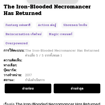
The Iron-Blooded Necromancer
Has Returned
Fantasy แฟนตาซี
Action ต่อสู้
Shounen โชเน็น
Reincarnation เกิดใหม่
Magic เวทมนตร์
Overpowered
การให้คะแนน:
The Iron-Blooded Necromancer Has Returned
ค่าเฉลี่ย
5
/
5
จากทั้งหมด
1
ความคิดเห็น:
ทางเลือก:
บุ๊คมาร์ค:
วางจำหน่าย:
2017
สถานะ:
กำลังดำเนินการ
อ่านก่อน
อ่านล่าสุด
เรื่องย่อ The Iron-Blooded Necromancer Has Returned