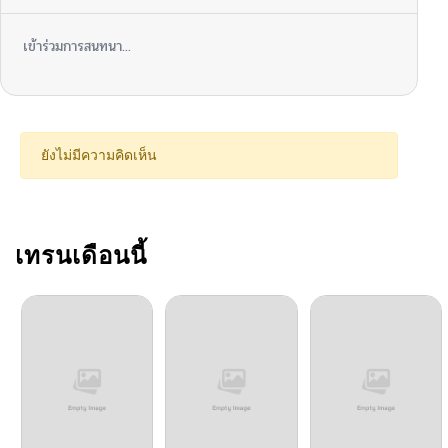
ตอนที่ 26
05/02/2026
เข้าร่วมการสนทนา...
ตอนที่ 25
05/02/2026
ตอนที่ 24
04/15/2026
ยังไม่มีความคิดเห็น
ตอนที่ 23
04/04/2026
ตอนที่ 22
เทรนเดือนนี้
03/28/2026
ตอนที่ 21
03/28/2026
ตอนที่ 20
03/28/2026
ตอนที่ 19
03/28/2026