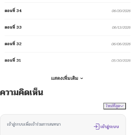
ตอนที่ 34
06/20/2026
ตอนที่ 33
06/13/2026
ตอนที่ 32
06/06/2026
ตอนที่ 31
05/30/2026
ตอนที่ 30
05/23/2026
แสดงเพิ่มเติม
ความคิดเห็น
ตอนที่ 29
05/18/2026
ใหม่ที่สุด
ไม่มีความคิดเห็น
จัดเรียงตาม
ตอนที่ 28
05/09/2026
เข้าสู่ระบบเพื่อเข้าร่วมการสนทนา
ตอนที่ 27
เข้าสู่ระบบ
05/04/2026