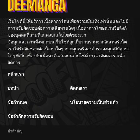
ตอนที่ 10
03/28/2026
ตอนที่ 9
03/28/2026
เว็บไซต์นี้ให้บริการเนื้อหาการ์ตูนเพื่อความบันเทิงเท่านั้นและไม่มี
ความรับผิดชอบต่อความเสียหายใดๆ เนื้อหาการโฆษณาหรือลิงก์
ของบุคคลที่สามที่แสดงบนเว็บไซต์ของเรา
ตอนที่ 8
03/28/2026
ข้อมูลและภาพทั้งหมดบนเว็บไซต์ถูกเก็บรวบรวมจากอินเทอร์เน็ต
เราไม่รับผิดชอบต่อเนื้อหาใดๆ หากคุณหรือองค์กรของคุณมีปัญหา
ตอนที่ 7
03/28/2026
ใดๆ ที่เกี่ยวข้องกับเนื้อหาที่แสดงบนเว็บไซต์ กรุณาติดต่อเราเพื่อ
จัดการ
ตอนที่ 6
03/28/2026
หน้าแรก
บทนำ
ติดต่อเรา
ตอนที่ 5
03/28/2026
ข้อกำหนด
นโยบายความเป็นส่วนตัว
ตอนที่ 4
03/28/2026
ข้อจำกัดความรับผิดชอบ
ตอนที่ 3
03/28/2026
คำสำคัญ