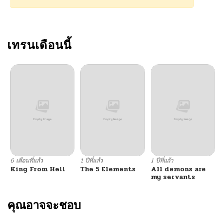
ตอนที่ 76
11/29/2024
ตอนที่ 75
เทรนเดือนนี้
10/31/2024
ตอนที่ 74
10/25/2024
ตอนที่ 73
10/25/2024
ตอนที่ 72
10/25/2024
ตอนที่ 71
10/25/2024
6 เดือนที่แล้ว
1 ปีที่แล้ว
1 ปีที่แล้ว
King From Hell
The 5 Elements
All demons are
ตอนที่ 70
10/25/2024
my servants
ตอนที่ 69
คุณอาจจะชอบ
10/25/2024