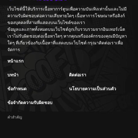
ตอนที่ 199
10/24/2024
เว็บไซต์นี้ให้บริการเนื้อหาการ์ตูนเพื่อความบันเทิงเท่านั้นและไม่มี
ความรับผิดชอบต่อความเสียหายใดๆ เนื้อหาการโฆษณาหรือลิงก์
ของบุคคลที่สามที่แสดงบนเว็บไซต์ของเรา
ตอนที่ 198
10/24/2024
ข้อมูลและภาพทั้งหมดบนเว็บไซต์ถูกเก็บรวบรวมจากอินเทอร์เน็ต
เราไม่รับผิดชอบต่อเนื้อหาใดๆ หากคุณหรือองค์กรของคุณมีปัญหา
ตอนที่ 197
10/24/2024
ใดๆ ที่เกี่ยวข้องกับเนื้อหาที่แสดงบนเว็บไซต์ กรุณาติดต่อเราเพื่อ
จัดการ
ตอนที่ 196
05/03/2025
หน้าแรก
บทนำ
ติดต่อเรา
ตอนที่ 195
10/24/2024
ข้อกำหนด
นโยบายความเป็นส่วนตัว
ตอนที่ 194
10/24/2024
ข้อจำกัดความรับผิดชอบ
ตอนที่ 193
10/24/2024
คำสำคัญ
ตอนที่ 192
10/24/2024