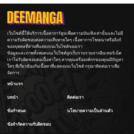
Champions
ตอนที่ 241
10/24/2024
ตอนที่ 240
10/24/2024
เว็บไซต์นี้ให้บริการเนื้อหาการ์ตูนเพื่อความบันเทิงเท่านั้นและไม่มี
ความรับผิดชอบต่อความเสียหายใดๆ เนื้อหาการโฆษณาหรือลิงก์
ของบุคคลที่สามที่แสดงบนเว็บไซต์ของเรา
ตอนที่ 239
10/24/2024
ข้อมูลและภาพทั้งหมดบนเว็บไซต์ถูกเก็บรวบรวมจากอินเทอร์เน็ต
เราไม่รับผิดชอบต่อเนื้อหาใดๆ หากคุณหรือองค์กรของคุณมีปัญหา
ตอนที่ 238
10/24/2024
ใดๆ ที่เกี่ยวข้องกับเนื้อหาที่แสดงบนเว็บไซต์ กรุณาติดต่อเราเพื่อ
จัดการ
ตอนที่ 237
10/24/2024
หน้าแรก
บทนำ
ติดต่อเรา
ตอนที่ 236
10/24/2024
ข้อกำหนด
นโยบายความเป็นส่วนตัว
ตอนที่ 235
10/24/2024
ข้อจำกัดความรับผิดชอบ
ตอนที่ 234
10/24/2024