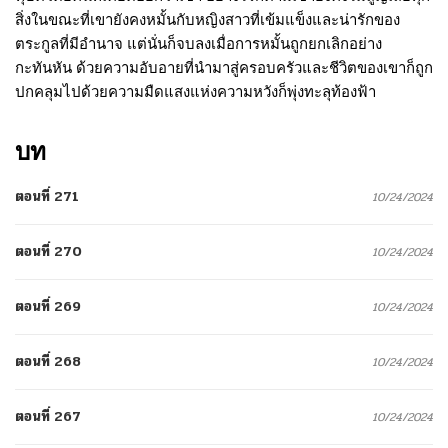
สิ่งในขณะที่เขายังคงหมั้นกับหญิงสาวที่เข้มแข็งและน่ารักของ
ตระกูลที่มีอำนาจ แต่นั่นก็จบลงเมื่อการหมั้นถูกยกเลิกอย่าง
กะทันหัน ด้วยความอับอายที่นำมาสู่ครอบครัวและชีวิตของเขาก็ถูก
ปกคลุมไปด้วยความมืดแสงแห่งความหวังก็พุ่งทะลุท้องฟ้า
บท
ตอนที่ 271
10/24/2024
ตอนที่ 270
10/24/2024
ตอนที่ 269
10/24/2024
ตอนที่ 268
10/24/2024
ตอนที่ 267
10/24/2024