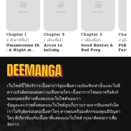
Chapter 1
Chapter 6
Chapter 3
Chapt
4 สัปดาห์ที่แล้ว
1 เดือนที่แล้ว
2 เดือนที่แล้ว
2 เดือนที
Umamusume FA
Aitsu to
Good Hunter &
Poké
: A Night at
Lullaby
Bad Prey
Festi
the Opera
Cham
เว็บไซต์นี้ให้บริการเนื้อหาการ์ตูนเพื่อความบันเทิงเท่านั้นและไม่มี
ความรับผิดชอบต่อความเสียหายใดๆ เนื้อหาการโฆษณาหรือลิงก์
ของบุคคลที่สามที่แสดงบนเว็บไซต์ของเรา
ข้อมูลและภาพทั้งหมดบนเว็บไซต์ถูกเก็บรวบรวมจากอินเทอร์เน็ต
เราไม่รับผิดชอบต่อเนื้อหาใดๆ หากคุณหรือองค์กรของคุณมีปัญหา
ใดๆ ที่เกี่ยวข้องกับเนื้อหาที่แสดงบนเว็บไซต์ กรุณาติดต่อเราเพื่อ
จัดการ