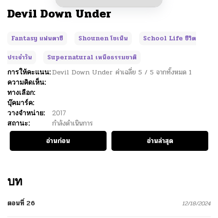
Devil Down Under
Fantasy แฟนตาซี
Shounen โชเน็น
School Life ชีวิต
ประจำวัน
Supernatural เหนือธรรมชาติ
การให้คะแนน:
Devil Down Under
ค่าเฉลี่ย
5
/
5
จากทั้งหมด
1
ความคิดเห็น:
ทางเลือก:
บุ๊คมาร์ค:
วางจำหน่าย:
2017
สถานะ:
กำลังดำเนินการ
อ่านก่อน
อ่านล่าสุด
บท
ตอนที่ 26
12/18/2024