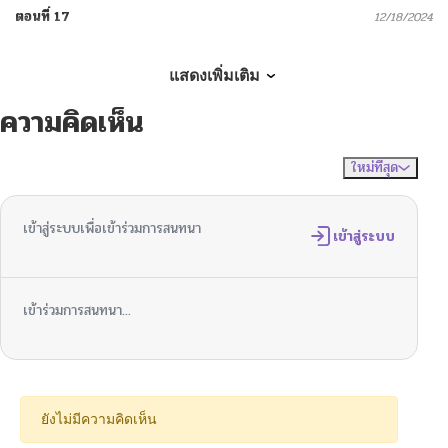
ตอนที่ 17
12/18/2024
ตอนที่ 16
12/18/2024
แสดงเพิ่มเติม
ความคิดเห็น
ตอนที่ 15
12/18/2024
ใหม่ที่สุด
ไม่มีความคิดเห็น
จัดเรียงตาม
ตอนที่ 14
12/18/2024
เข้าสู่ระบบเพื่อเข้าร่วมการสนทนา
ตอนที่ 13
เข้าสู่ระบบ
12/18/2024
ตอนที่ 12
12/18/2024
เข้าร่วมการสนทนา...
ตอนที่ 11
12/18/2024
ตอนที่ 10
12/18/2024
ยังไม่มีความคิดเห็น