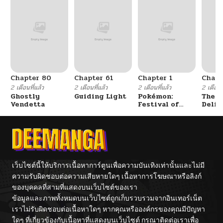
ตอนที่ 1
12/18/2024
Chapter 80
Chapter 61
Chapter 1
Chapt
2 เดือนที่แล้ว
2 เดือนที่แล้ว
2 เดือนที่แล้ว
2 เดือนที
Ghostly
Guiding Light
Pokémon:
The F
Vendetta
Festival of
Delin
Champions
Her E
เว็บไซต์นี้ให้บริการเนื้อหาการ์ตูนเพื่อความบันเทิงเท่านั้นและไม่มี
ความรับผิดชอบต่อความเสียหายใดๆ เนื้อหาการโฆษณาหรือลิงก์
ของบุคคลที่สามที่แสดงบนเว็บไซต์ของเรา
ข้อมูลและภาพทั้งหมดบนเว็บไซต์ถูกเก็บรวบรวมจากอินเทอร์เน็ต
เราไม่รับผิดชอบต่อเนื้อหาใดๆ หากคุณหรือองค์กรของคุณมีปัญหา
ใดๆ ที่เกี่ยวข้องกับเนื้อหาที่แสดงบนเว็บไซต์ กรุณาติดต่อเราเพื่อ