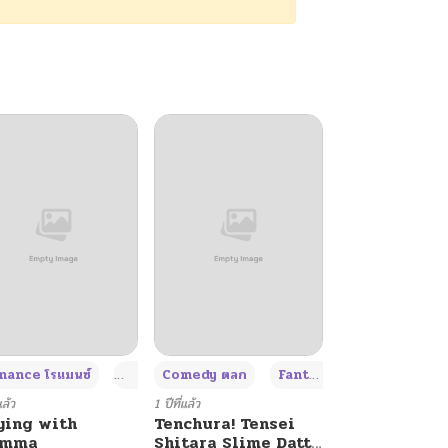
+4
+4
+3
ance โรแมนซ์
Adult ผู้ใหญ่
Comedy ตลก
Fantasy แฟนตาซี
แล้ว
1 ปีที่แล้ว
ying with
Tenchura! Tensei
umma
Shitara Slime Datta