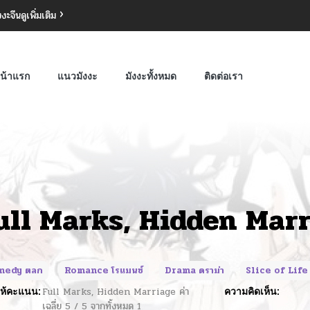
งงะจีน
ดูเพิ่มเติม
น้าแรก
แนวมังงะ
มังงะทั้งหมด
ติดต่อเรา
ull Marks, Hidden Mar
medy ตลก
Romance โรแมนซ์
Drama ดราม่า
Slice of Life 
ห้คะแนน:
Full Marks, Hidden Marriage
ค่า
ความคิดเห็น:
เฉลี่ย
5
/
5
จากทั้งหมด
1