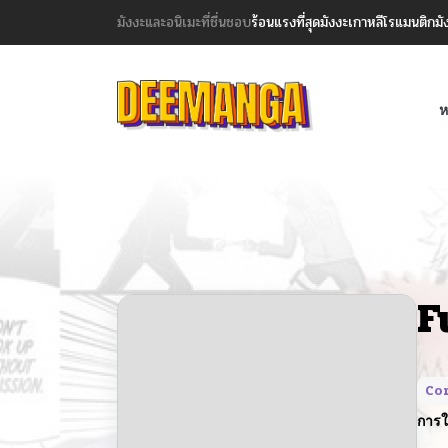
มังงะและอนิเมะที่ชื่นชอบ
ร้อนแรงที่สุด
มังงะเกาหลี
โรแมนติก
มั
ห
F
Co
การใ