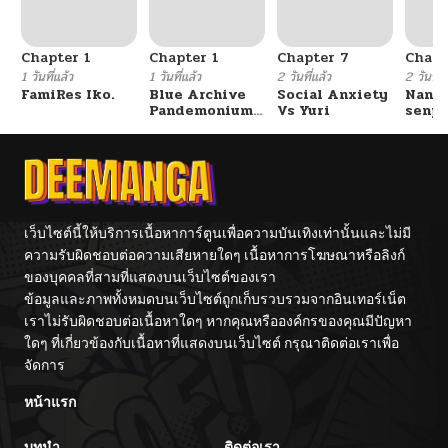
ตอนที่ 1
02/15/2026
Chapter 1
Chapter 1
Chapter 7
Chapt
1 วันที่แล้ว
1 วันที่แล้ว
2 วันที่แล้ว
2 วันที่แ
FamiRes Iko.
Blue Archive
Social Anxiety
Nanaf
Pandemonium
Vs Yuri
senpa
Vacation By
Tetsu
Hayashiya
เว็บไซต์นี้ให้บริการเนื้อหาการ์ตูนเพื่อความบันเทิงเท่านั้นและไม่มี
ความรับผิดชอบต่อความเสียหายใดๆ เนื้อหาการโฆษณาหรือลิงก์
ของบุคคลที่สามที่แสดงบนเว็บไซต์ของเรา
ข้อมูลและภาพทั้งหมดบนเว็บไซต์ถูกเก็บรวบรวมจากอินเทอร์เน็ต
เราไม่รับผิดชอบต่อเนื้อหาใดๆ หากคุณหรือองค์กรของคุณมีปัญหา
ใดๆ ที่เกี่ยวข้องกับเนื้อหาที่แสดงบนเว็บไซต์ กรุณาติดต่อเราเพื่อ
จัดการ
หน้าแรก
บทนำ
ติดต่อเรา