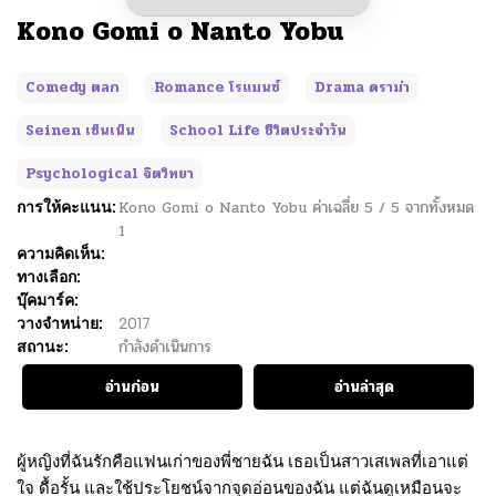
Kono Gomi o Nanto Yobu
Comedy ตลก
Romance โรแมนซ์
Drama ดราม่า
Seinen เซ็นเน็น
School Life ชีวิตประจำวัน
Psychological จิตวิทยา
การให้คะแนน:
Kono Gomi o Nanto Yobu
ค่าเฉลี่ย
5
/
5
จากทั้งหมด
1
ความคิดเห็น:
ทางเลือก:
บุ๊คมาร์ค:
วางจำหน่าย:
2017
สถานะ:
กำลังดำเนินการ
อ่านก่อน
อ่านล่าสุด
ผู้หญิงที่ฉันรักคือแฟนเก่าของพี่ชายฉัน เธอเป็นสาวเสเพลที่เอาแต่
ใจ ดื้อรั้น และใช้ประโยชน์จากจุดอ่อนของฉัน แต่ฉันดูเหมือนจะ