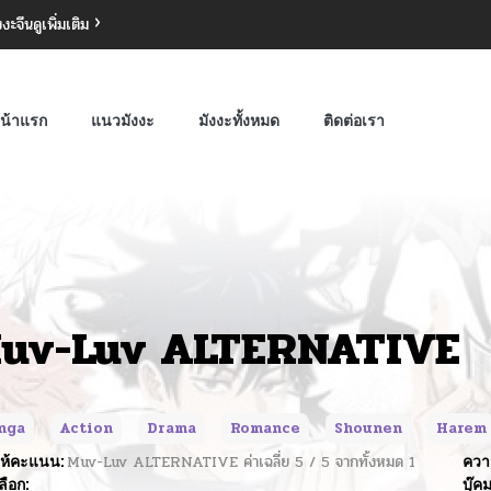
งงะจีน
ดูเพิ่มเติม
น้าแรก
แนวมังงะ
มังงะทั้งหมด
ติดต่อเรา
uv-Luv ALTERNATIVE
nga
Action
Drama
Romance
Shounen
Harem
ห้คะแนน:
Muv-Luv ALTERNATIVE
ค่าเฉลี่ย
5
/
5
จากทั้งหมด
1
ควา
ลือก:
บุ๊ค