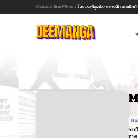
มังงะและอนิเมะที่ชื่นชอบ
ร้อนแรงที่สุด
มังงะเกาหลี
โรแมนติก
มั
ห
M
Ma
การใ
ทางเ