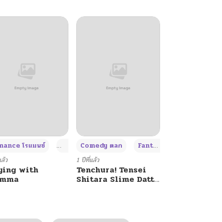
+4
+4
+3
ance โรแมนซ์
Adult ผู้ใหญ่
Comedy ตลก
Fantasy แฟนตาซี
แล้ว
1 ปีที่แล้ว
ying with
Tenchura! Tensei
umma
Shitara Slime Datta
Ken