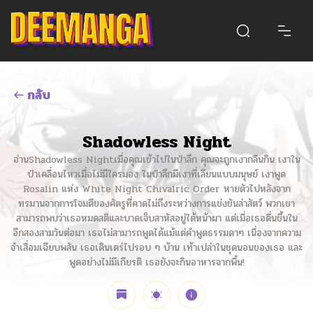
กลับ
Shadowless Night
อ่านShadowless Nightเมื่อคุณเข้าไปในป่าลึก คุณจะถูกเงากลืนกิน เงาใน
ป่าเคลื่อนไหวเมื่อไม่มีใครมอง ในป่าลึกมีเงาที่เลียนแบบมนุษย์ เงาพูด
Rosalin แห่ง White Night Chivalric Order หายตัวไปหลังจาก
ทรมานจากการโจมตีของศัตรูที่คาดไม่ถึงระหว่างการแข่งขันล่าสัตว์ พวกเขา
สามารถพบว่าเธอหมดสติและบาดเจ็บสาหัสอยู่ใต้หน้าผา แต่เมื่อเธอตื่นขึ้นใน
อีกสองสามวันต่อมา เธอไม่สามารถพูดได้แม้แต่คำพูดธรรมดาๆ เนื่องจากความ
จำเสื่อมเฉียบพลัน เธอเดินเตร่ไปรอบ ๆ บ้าน เท้าเปล่าในชุดนอนของเธอ และ
พูดอย่างไม่มีเกียรติ เธอยังจะกินอาหารจากพื้น!