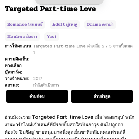
Targeted Part-time Love
Romance โรแมนซ์
Adult ผู้ใหญ่
Drama ดราม่า
Manhwa มังฮวา
Yaoi
การให้คะแนน:
Targeted Part-time Love
ค่าเฉลี่ย
5
/
5
จากทั้งหมด
1
ความคิดเห็น:
ทางเลือก:
บุ๊คมาร์ค:
วางจำหน่าย:
2017
สถานะ:
กำลังดำเนินการ
อ่านก่อน
อ่านล่าสุด
อ่านมังงะวาย Targeted Part-time Love เมื่อ ‘จองอาฮุน’ พนัก
งานพาร์ตไทม์เจ้าเสน่ห์ที่มีรอยยิ้มสดใสเป็นอาวุธ ดันไปถูกตา
ต้องใจ ‘อิมซึงฮู’ ชายหนุ่มมาดนิ่งสุดเย็นชาที่เกลียดคนเฟรนด์ลี่