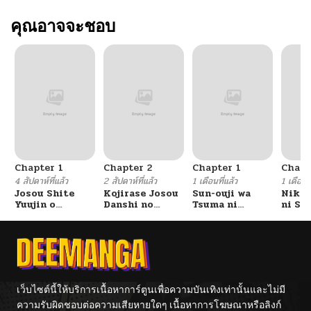
คุณอาจจะชอบ
Chapter 1
Chapter 2
Chapter 1
Chapt
4 สัปดาห์ที่แล้ว
2 สัปดาห์ที่แล้ว
1 เดือนที่แล้ว
1 เดือนที
Josou Shite
Kojirase Josou
Sun-ouji wa
Nika
Yuujin o
Danshi no
Tsuma ni
ni Se
Odorokasete
Ren’ai Jijou
Naritai
Barer
Miyou to Shita
Dansh
Kekka
เว็บไซต์นี้ให้บริการเนื้อหาการ์ตูนเพื่อความบันเทิงเท่านั้นและไม่มี
ความรับผิดชอบต่อความเสียหายใดๆ เนื้อหาการโฆษณาหรือลิงก์