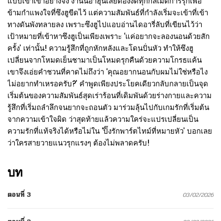
แบบเขาเข้าอย่างจัง งานนี้อาฮุนเลยต้องงัดทุกกลเม็ดการรุกเพื่อ
ข้ามกำแพงใจที่ซึงฮูขีดไว้ แต่ความสัมพันธ์ที่กำลังเริ่มจะเข้าที่เข้า
ทางดันพังทลายลง เพราะซึงฮูไปแอบอ่านไดอารี่ลับที่เขียนไว้ว่า
เป้าหมายที่เข้าหาซึงฮูเป็นเพียงเพราะ ‘แค่อยากจะลองนอนด้วยสัก
ครั้ง’ เท่านั้น! ความรู้สึกที่ถูกหักหลังและโดนปั่นหัว ทำให้ซึงฮู
เปลี่ยนจากโหมดเย็นชามาเป็นโหมดรุกคืนด้วยความโกรธแค้น
เขาจึงเอ่ยคำชวนที่คาดไม่ถึงว่า ‘คุณอยากนอนกับผมไม่ใช่หรือไง
ไม่อยากทำเหรอครับ?’ คำพูดเพียงประโยคเดียวกลับกลายเป็นจุด
เริ่มต้นของความสัมพันธ์สุดเร่าร้อนที่เดิมพันด้วยร่างกายและความ
รู้สึกที่เริ่มถลำลึกจนยากจะถอนตัว มาร่วมลุ้นไปกับเกมรักที่เริ่มต้น
จากความเข้าใจผิด ว่าสุดท้ายแล้วความใคร่จะแปรเปลี่ยนเป็น
ความรักที่แท้จริงได้หรือไม่ใน ‘ปิ๊งรักพาร์ตไทม์ที่หมายหัว’ บอกเลย
ว่าใครสายวายแนวรุกแรงๆ ต้องไม่พลาดครับ!
บท
ตอนที่ 3
03/02/2026