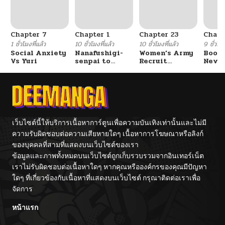
ตอนที่ 53
02/07/2026
Chapter 7
Chapter 1
Chapter 23
Chapt
ตอนที่ 52
02/07/2026
1 ชั่วโมงที่แล้ว
10 ชั่วโมงที่แล้ว
10 ชั่วโมงที่แล้ว
9 ชั่วโมง
Social Anxiety
Nanafushigi-
Women’s Army
Booty
Vs Yuri
senpai to
Recruit
Never
ตอนที่ 51
02/07/2026
Tetsujin-kun
Training
With
Center
Fight
ตอนที่ 50
02/07/2026
ตอนที่ 49
02/07/2026
เว็บไซต์นี้ให้บริการเนื้อหาการ์ตูนเพื่อความบันเทิงเท่านั้นและไม่มี
ความรับผิดชอบต่อความเสียหายใดๆ เนื้อหาการโฆษณาหรือลิงก์
ของบุคคลที่สามที่แสดงบนเว็บไซต์ของเรา
ตอนที่ 48
02/07/2026
ข้อมูลและภาพทั้งหมดบนเว็บไซต์ถูกเก็บรวบรวมจากอินเทอร์เน็ต
เราไม่รับผิดชอบต่อเนื้อหาใดๆ หากคุณหรือองค์กรของคุณมีปัญหา
ตอนที่ 47
02/07/2026
ใดๆ ที่เกี่ยวข้องกับเนื้อหาที่แสดงบนเว็บไซต์ กรุณาติดต่อเราเพื่อ
จัดการ
ตอนที่ 46
02/07/2026
หน้าแรก