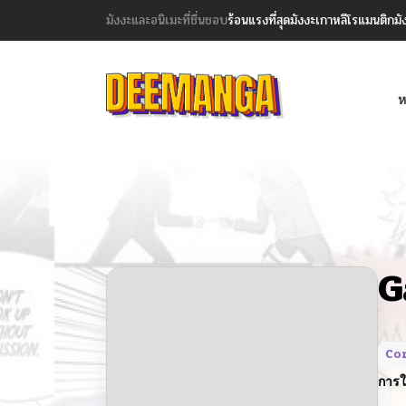
มังงะและอนิเมะที่ชื่นชอบ
ร้อนแรงที่สุด
มังงะเกาหลี
โรแมนติก
มั
ห
G
Co
การใ