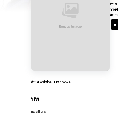
ทางเ
วางจ
สถา
อ่
อ่านGaishuu Isshoku
บท
ตอนที่ 23