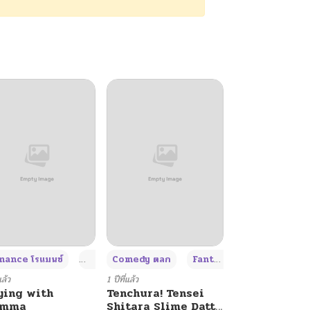
+4
+4
+3
ance โรแมนซ์
Adult ผู้ใหญ่
Comedy ตลก
Fantasy แฟนตาซี
แล้ว
1 ปีที่แล้ว
ying with
Tenchura! Tensei
umma
Shitara Slime Datta