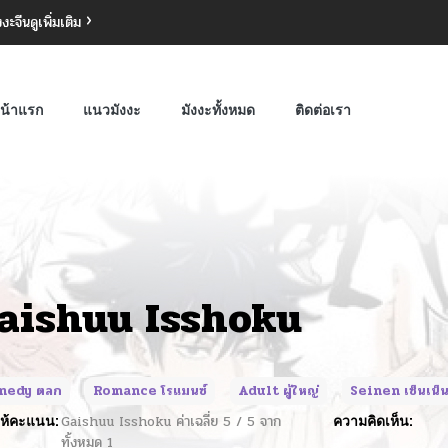
งงะจีน
ดูเพิ่มเติม
น้าแรก
แนวมังงะ
มังงะทั้งหมด
ติดต่อเรา
aishuu Isshoku
medy ตลก
Romance โรแมนซ์
Adult ผู้ใหญ่
Seinen เซ็นเน็
ห้คะแนน:
Gaishuu Isshoku
ค่าเฉลี่ย
5
/
5
จาก
ความคิดเห็น:
ทั้งหมด
1