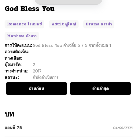
God Bless You
Romance โรแมนซ์
Adult ผู้ใหญ่
Drama ดราม่า
Manhwa มังฮวา
การให้คะแนน:
God Bless You
ค่าเฉลี่ย
5
/
5
จากทั้งหมด
1
ความคิดเห็น:
ทางเลือก:
บุ๊คมาร์ค:
2
วางจำหน่าย:
2017
สถานะ:
กำลังดำเนินการ
อ่านก่อน
อ่านล่าสุด
บท
ตอนที่ 78
04/08/2026