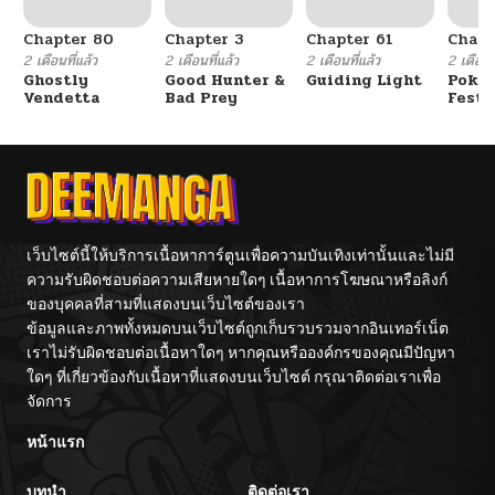
Chapter 80
Chapter 3
Chapter 61
Chapt
2 เดือนที่แล้ว
2 เดือนที่แล้ว
2 เดือนที่แล้ว
2 เดือนที
Ghostly
Good Hunter &
Guiding Light
Poké
Vendetta
Bad Prey
Festi
Cham
เว็บไซต์นี้ให้บริการเนื้อหาการ์ตูนเพื่อความบันเทิงเท่านั้นและไม่มี
ความรับผิดชอบต่อความเสียหายใดๆ เนื้อหาการโฆษณาหรือลิงก์
ของบุคคลที่สามที่แสดงบนเว็บไซต์ของเรา
ข้อมูลและภาพทั้งหมดบนเว็บไซต์ถูกเก็บรวบรวมจากอินเทอร์เน็ต
เราไม่รับผิดชอบต่อเนื้อหาใดๆ หากคุณหรือองค์กรของคุณมีปัญหา
ใดๆ ที่เกี่ยวข้องกับเนื้อหาที่แสดงบนเว็บไซต์ กรุณาติดต่อเราเพื่อ
จัดการ
หน้าแรก
บทนำ
ติดต่อเรา