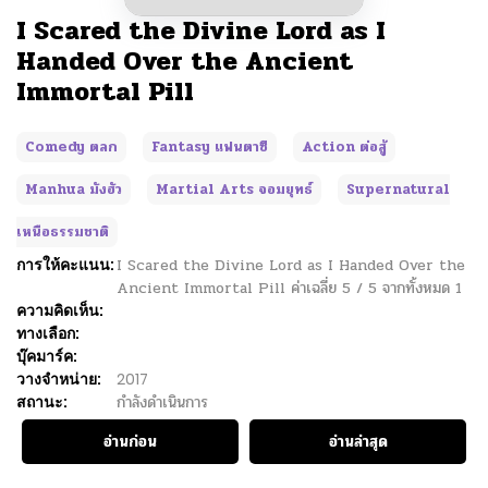
I Scared the Divine Lord as I
Handed Over the Ancient
Immortal Pill
Comedy ตลก
Fantasy แฟนตาซี
Action ต่อสู้
Manhua มังฮัว
Martial Arts จอมยุทธ์
Supernatural
เหนือธรรมชาติ
การให้คะแนน:
I Scared the Divine Lord as I Handed Over the
Ancient Immortal Pill
ค่าเฉลี่ย
5
/
5
จากทั้งหมด
1
ความคิดเห็น:
ทางเลือก:
บุ๊คมาร์ค:
วางจำหน่าย:
2017
สถานะ:
กำลังดำเนินการ
อ่านก่อน
อ่านล่าสุด